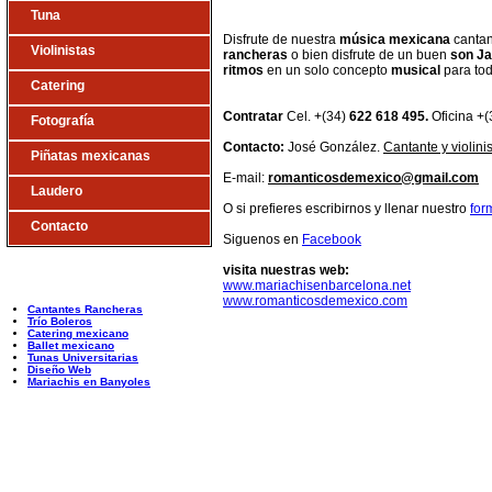
Tuna
Disfrute de nuestra
música mexicana
cantan
Violinistas
rancheras
o bien disfrute de un buen
son Ja
ritmos
en un solo concepto
musical
para to
Catering
Contratar
Cel. +(34)
622 618 495.
Oficina +
Fotografía
Contacto:
José González.
Cantante y violin
Piñatas mexicanas
E-mail:
romanticosdemexico@gmail.com
Laudero
O si prefieres escribirnos y llenar nuestro
for
Contacto
Siguenos en
Facebook
visita nuestras web:
www.mariachisenbarcelona.net
www.romanticosdemexico.com
Cantantes Rancheras
Trío Boleros
Catering mexicano
Ballet mexicano
Tunas Universitarias
Diseño Web
Mariachis en Banyoles