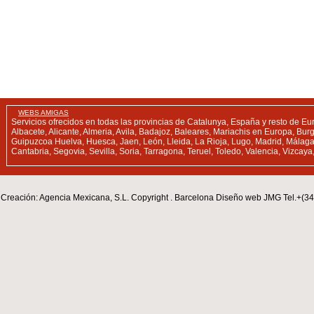
WEBS AMIGAS
Servicios ofrecidos en todas las provincias de Catalunya, España y resto de Eu
Albacete, Alicante, Almeria, Avila, Badajoz, Baleares, Mariachis en Europa, B
Guipuzcoa Huelva, Huesca, Jaen, León, Lleida, La Rioja, Lugo, Madrid, Málaga,
Cantabria, Segovia, Sevilla, Soria, Tarragona, Teruel, Toledo, Valencia, Vizcay
Creación: Agencia Mexicana, S.L. Copyright . Barcelona Diseño web JMG Tel.+(3