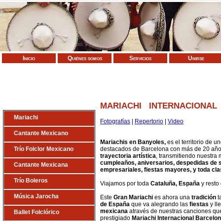
Inicio
Quiénes somos
Servicios
Unirse
MARIACHI INTERNACIONA
Mariachi
Fotografías
|
Repertorio
|
Video
Cantante Mexicano
Mariachis en Banyoles,
es el territorio de 
Trío Folclor Mexicano
destacados de Barcelona con más de 20 años
trayectoria artística
, transmitiendo nuestra
cumpleaños, aniversarios, despedidas de s
Cantante Mexicana
empresariales, fiestas mayores, y toda cl
Trío Boleros
Viajamos por toda
Cataluña, España
y resto 
Música Jarocha
Este
Gran Mariachi
es ahora una
tradición
t
de
España
que va alegrando las
fiestas
y ll
mexicana
através de nuestras canciones que
Ballet Folclórico
prestigiado
Mariachi Internacional Barcelon